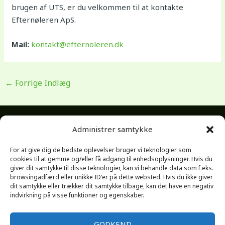
brugen af UTS, er du velkommen til at kontakte
Efternøleren ApS.
Mail:
kontakt@efternoleren.dk
←
Forrige Indlæg
Administrer samtykke
Cookiep
olitik
For at give dig de bedste oplevelser bruger vi teknologier som
(EU)
cookies til at gemme og/eller få adgang til enhedsoplysninger. Hvis du
+45 2175 7504 |
giver dit samtykke til disse teknologier, kan vi behandle data som f.eks.
Privatlivs
Hvis vi er
browsingadfærd eller unikke ID'er på dette websted. Hvis du ikke giver
kontakt@efternoleren.dk | Vridsløsevej
politik
bagud er det
dit samtykke eller trækker dit samtykke tilbage, kan det have en negativ
41, DK-4700 Næstved | Cvr.
(EU)
indvirkning på visse funktioner og egenskaber.
med vilje
DK36908173
Forretnin
gsbeting
GODKEND