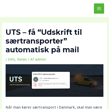
Gå
MAI
til
MEN
indholdet
UTS – få “Udskrift til
særtransporter”
automatisk på mail
/
Info
,
News
/ Af
admin
Når man kører særtransport i Danmark, skal man være