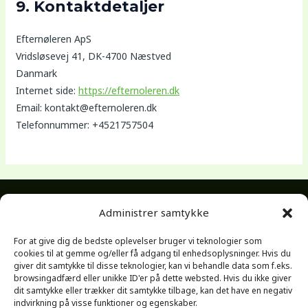
9. Kontaktdetaljer
Efternøleren ApS
Vridsløsevej 41, DK-4700 Næstved
Danmark
Internet side:
https://efternoleren.dk
Email:
kontakt@
efternoleren.dk
Telefonnummer: +4521757504
Administrer samtykke
Cookiep
olitik
For at give dig de bedste oplevelser bruger vi teknologier som
(EU)
cookies til at gemme og/eller få adgang til enhedsoplysninger. Hvis du
+45 2175 7504 |
giver dit samtykke til disse teknologier, kan vi behandle data som f.eks.
Privatlivs
Hvis vi er
browsingadfærd eller unikke ID'er på dette websted. Hvis du ikke giver
kontakt@efternoleren.dk | Vridsløsevej
politik
bagud er det
dit samtykke eller trækker dit samtykke tilbage, kan det have en negativ
41, DK-4700 Næstved | Cvr.
(EU)
indvirkning på visse funktioner og egenskaber.
med vilje