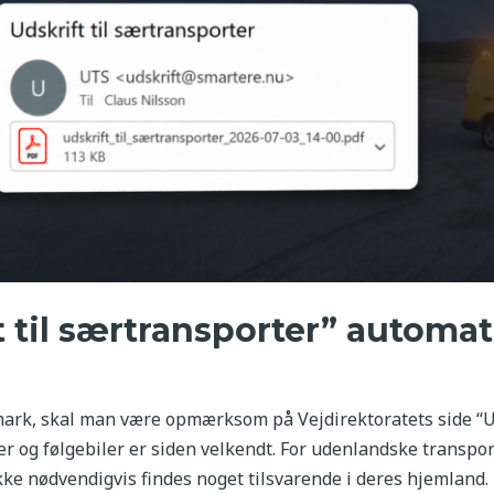
t til særtransporter” automat
rk, skal man være opmærksom på Vejdirektoratets side “Uds
 og følgebiler er siden velkendt. For udenlandske transpo
e nødvendigvis findes noget tilsvarende i deres hjemland. Ko