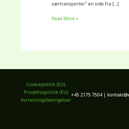
særtransporter” en side fra […]
Read More »
Cookiepolitik (EU)
Privatlivspolitik (EU)
+45 2175 7504 | kontakt@e
Forretningsbetingelser