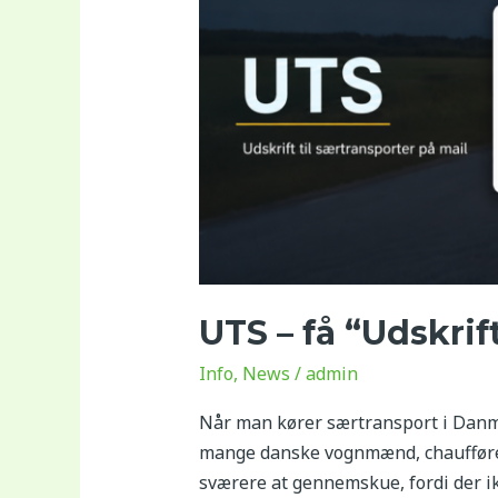
“Udskrift
til
særtransporter”
automatisk
på
mail
UTS – få “Udskrif
Info
,
News
/
admin
Når man kører særtransport i Danma
mange danske vognmænd, chauffører
sværere at gennemskue, fordi der ikk