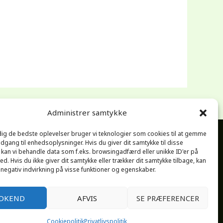
Administrer samtykke
 dig de bedste oplevelser bruger vi teknologier som cookies til at gemme
adgang til enhedsoplysninger. Hvis du giver dit samtykke til disse
, kan vi behandle data som f.eks. browsingadfærd eller unikke ID'er på
d. Hvis du ikke giver dit samtykke eller trækker dit samtykke tilbage, kan
DK36908173
Hvis vi er bagud er det med vilje
 negativ indvirkning på visse funktioner og egenskaber.
DKEND
AFVIS
SE PRÆFERENCER
Cookiepolitik
Privatlivspolitik