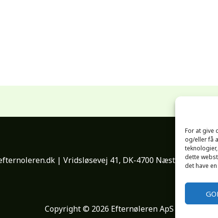
For at give
og/eller få 
teknologier
dette webste
fternoleren.dk | Vridsløsevej 41, DK-4700 Næstved | Cvr. 
det have en
GO
Copyright © 2026 Efternøleren ApS