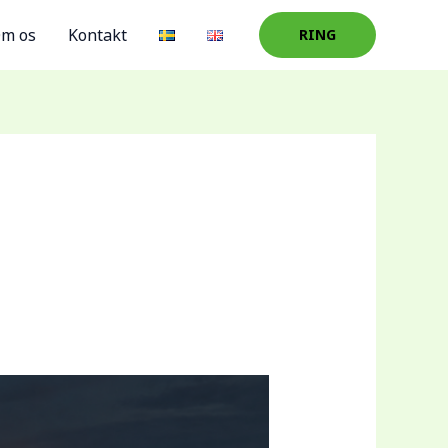
m os
Kontakt
RING