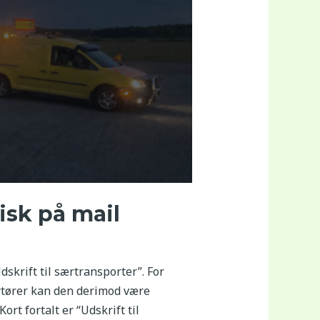
isk på mail
krift til særtransporter”. For
rtører kan den derimod være
rt fortalt er “Udskrift til