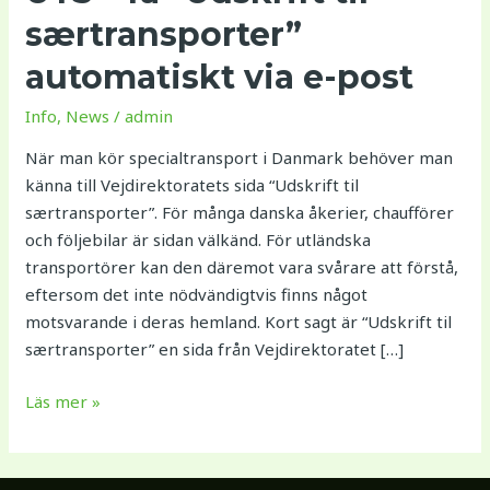
via
særtransporter”
e-
post
automatiskt via e-post
Info
,
News
/
admin
När man kör specialtransport i Danmark behöver man
känna till Vejdirektoratets sida “Udskrift til
særtransporter”. För många danska åkerier, chaufförer
och följebilar är sidan välkänd. För utländska
transportörer kan den däremot vara svårare att förstå,
eftersom det inte nödvändigtvis finns något
motsvarande i deras hemland. Kort sagt är “Udskrift til
særtransporter” en sida från Vejdirektoratet […]
Läs mer »