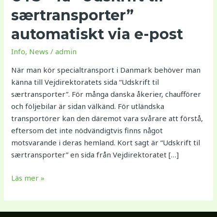
via
særtransporter”
e-
post
automatiskt via e-post
Info
,
News
/
admin
När man kör specialtransport i Danmark behöver man
känna till Vejdirektoratets sida “Udskrift til
særtransporter”. För många danska åkerier, chaufförer
och följebilar är sidan välkänd. För utländska
transportörer kan den däremot vara svårare att förstå,
eftersom det inte nödvändigtvis finns något
motsvarande i deras hemland. Kort sagt är “Udskrift til
særtransporter” en sida från Vejdirektoratet […]
Läs mer »